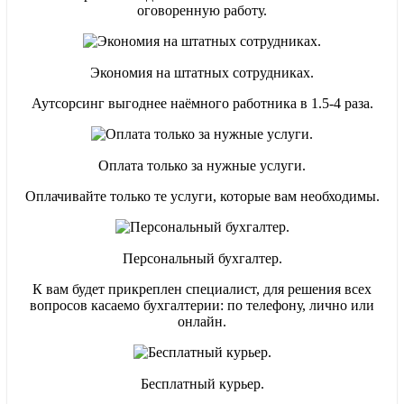
оговоренную работу.
Сроки с точностью до 1 дня
Экономия на штатных сотрудниках.
Сдаем декларации точно в срок, без задержек и штрафов
Аутсорсинг выгоднее наёмного работника в 1.5-4 раза.
Экономия на штате
Оплата только за нужные услуги.
Аутсорсинг обходится в 2-3 раза дешевле, чем содержание штат
Оплачивайте только те услуги, которые вам необходимы.
Оплата по факту
Персональный бухгалтер.
Цена зависит только от объема операций – не переплачиваете за
К вам будет прикреплен специалист, для решения всех
вопросов касаемо бухгалтерии: по телефону, лично или
онлайн.
Персональный эксперт
Бесплатный курьер.
К вам прикрепляется бухгалтер, который знает нюансы маркетп