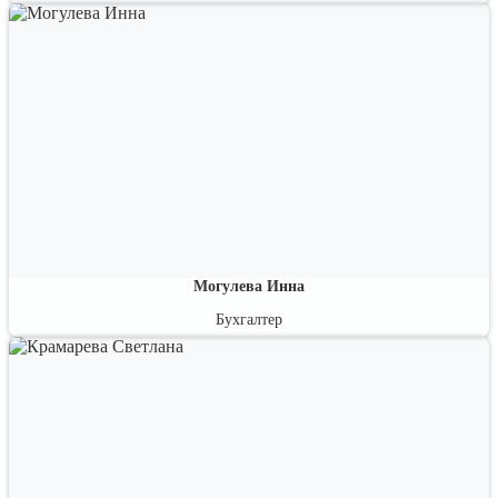
Эксперт по проблемным вопросам бухгалтерского и налогового учета.
Могулева Инна
Бухгалтер
Ведущий бухгалтер-эксперт, член института профессиональных
бухгалтеров России. Эксперт по проблемным вопросам бухгалтерского
и налогового учета.