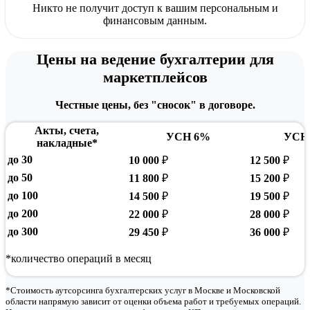
Никто не получит доступ к вашим персональным и
финансовым данным.
Конфиденциальность по NDA
Цены на ведение бухгалтерии для
маркетплейсов
Никто не получит доступ к вашим персональным и финансовы
Честные цены, без "сносок" в договоре.
Акты, счета,
УСН 6%
УСН
накладные*
до 30
10 000
₽
12 500
₽
до 50
11 800
₽
15 200
₽
до 100
14 500
₽
19 500
₽
до 200
22 000
₽
28 000
₽
до 300
29 450
₽
36 000
₽
*количество операций в месяц
*Стоимость аутсорсинга бухгалтерских услуг в Москве и Московской
области напрямую зависит от оценки объема работ и требуемых операций.