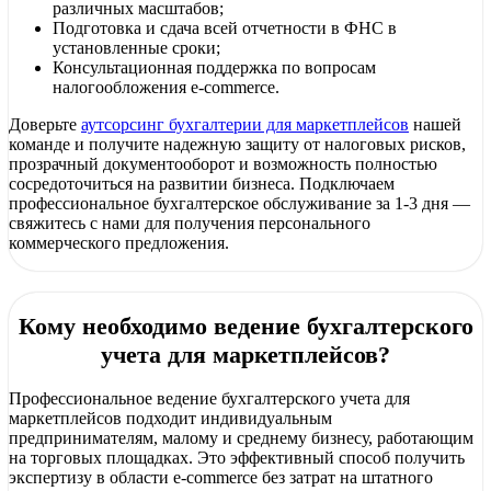
различных масштабов;
Подготовка и сдача всей отчетности в ФНС в
В чем сложность ведения финансов на маркетплейсах?
установленные сроки;
Как правильно платить налоги при продаже на Wildberries и 
Консультационная поддержка по вопросам
Какая система налогообложения лучше для продавцов марке
налогообложения e-commerce.
Нужна ли онлайн-касса при торговле на маркетплейсах?
Как учитывать комиссии маркетплейсов в расходах?
Доверьте
аутсорсинг бухгалтерии для маркетплейсов
нашей
Какие документы нужны для ведения бухгалтерии на Ozon и W
команде и получите надежную защиту от налоговых рисков,
В чем разница между УСН 6% и УСН 15% для селлеров?
прозрачный документооборот и возможность полностью
Вы работаете с Мегамаркетом и Авито?
сосредоточиться на развитии бизнеса. Подключаем
профессиональное бухгалтерское обслуживание за 1-3 дня —
свяжитесь с нами для получения персонального
коммерческого предложения.
Бухгалтерские услуги для продавцов марке
Кому необходимо ведение бухгалтерского
Торговля через онлайн-площадки требует особого подхода к фи
учета для маркетплейсов?
Мы берем на себя весь документооборот: от выгрузки отчётов 
Профессиональное ведение бухгалтерского учета для
маркетплейсов подходит индивидуальным
предпринимателям, малому и среднему бизнесу, работающим
на торговых площадках. Это эффективный способ получить
экспертизу в области e-commerce без затрат на штатного