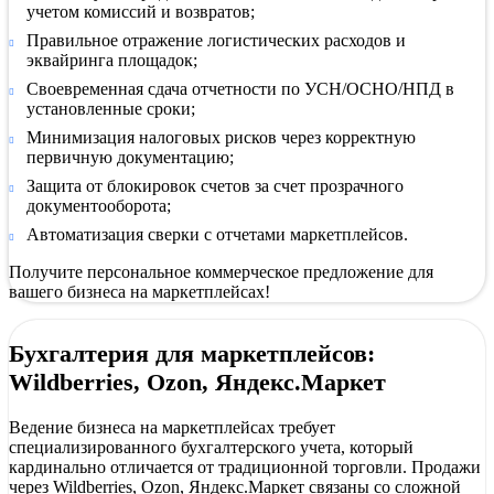
учетом комиссий и возвратов;
Правильное отражение логистических расходов и
эквайринга площадок;
Своевременная сдача отчетности по УСН/ОСНО/НПД в
установленные сроки;
Минимизация налоговых рисков через корректную
первичную документацию;
Защита от блокировок счетов за счет прозрачного
документооборота;
Автоматизация сверки с отчетами маркетплейсов.
Получите персональное коммерческое предложение для
вашего бизнеса на маркетплейсах!
Профессиональная бухгалтерия для селлеров на Wildberries, Oz
Бухгалтерия для маркетплейсов:
Wildberries, Ozon, Яндекс.Маркет
Правильный расчет налогов с учетом всех комиссий пло
Своевременная сдача деклараций в ФНС
Полный пакет первичных документов по каждой продаж
Ведение бизнеса на маркетплейсах требует
Управленческие отчеты по рентабельности товаров
специализированного бухгалтерского учета, который
кардинально отличается от традиционной торговли. Продажи
Что входит в бухгалтерское сопровождение:
через Wildberries, Ozon, Яндекс.Маркет связаны со сложной