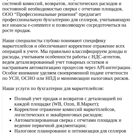
системой комиссий, возвратов, логистических расходов и
Обработка продаж: Загружаем финансовые отчёты с Wildbe
постоянной необходимостью сверки с отчетами площадок.
Расчёт налогов: Правильно определяем налоговую базу 
ООО “Профессиональные решения” предлагает
Подготовка деклараций: Формируем и сдаём всю отчётно
профессиональную бухгалтерию для селлеров, учитывающую
Документооборот: Собираем акты, УПД и счета-фактуры 
все нюансы e-commerce и позволяющую сосредоточиться на
Кадры и зарплата: Начисляем выплаты сотрудникам, счит
росте продаж.
Сверка взаиморасчетов: Ежемесячно проверяем соответс
ВЭД-поддержка: Помогаем оформлять импорт товаров из 
Наши специалисты глубоко понимают специфику
Консультации: Подсказываем, как оптимизировать налог
маркетплейсов и обеспечивают корректное отражение всех
операций в учете. Мы правильно классифицируем доходы и
В чём сложность работы с маркетплейсами
расходы, учитываем особенности работы с НДС-агентом,
ведем детализированный учет товарных остатков и
настраиваем автоматизацию процессов через API-интеграции.
Временные разрывы. Товар отгружен сегодня, а деньги п
Особое внимание уделяем своевременной подаче отчетности
Плавающие комиссии. Вознаграждение маркетплейса завис
по УСН, ОСНО или НПД и минимизации налоговых рисков.
Объемные отчеты. Тысячи строк реализации невозможно 
Наши услуги по бухгалтерии для маркетплейсов:
Кому подходит наш сервис?
Полный учет продаж и возвратов с детализацией по
Начинающим селлерам (ИП): Только вышли на Wildberrie
каждой площадке (WB, Ozon, Я.Маркет);
Малому бизнесу (ООО/ИП): Оборот до 20 млн/мес? Перед
Корректное отражение комиссий маркетплейсов,
Средним компаниям: Нужна управленческая аналитика, ра
логистических и эквайринговых расходов;
Автоматизированная сверка с отчетами площадок и
ведение первичной документации;
Часто задаваемые вопросы
Налоговое планирование и оптимизация для селлеров