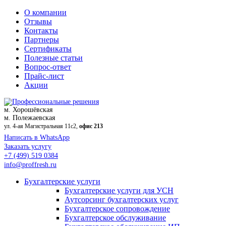
О компании
Отзывы
Контакты
Партнеры
Сертификаты
Полезные статьи
Вопрос-ответ
Прайс-лист
Акции
м. Хорошёвская
м. Полежаевская
ул. 4-ая Магистральная 11с2,
офис 213
Написать в WhatsApp
Заказать услугу
+7 (499) 519 0384
info@proffresh.ru
Бухгалтерские услуги
Бухгалтерские услуги для УСН
Аутсорсинг бухгалтерских услуг
Бухгалтерское сопровождение
Бухгалтерское обслуживание