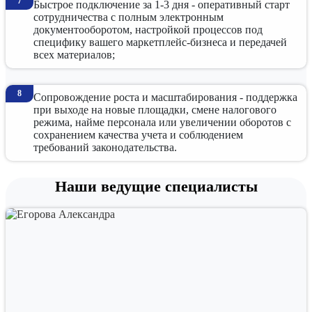
Быстрое подключение за 1-3 дня - оперативный старт
сотрудничества с полным электронным
документооборотом, настройкой процессов под
специфику вашего маркетплейс-бизнеса и передачей
всех материалов;
Сопровождение роста и масштабирования - поддержка
при выходе на новые площадки, смене налогового
режима, найме персонала или увеличении оборотов с
сохранением качества учета и соблюдением
требований законодательства.
Наши ведущие специалисты
Особенности работы с популярными марк
Wildberries: Еженедельные отчеты требуют быстрой обработки
Ozon: Детальная аналитика со сложной структурой комиссий (л
Яндекс.Маркет и Мегамаркет: Свои нюансы в схемах работы (