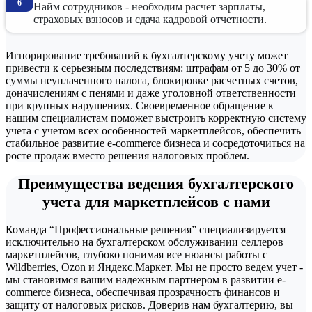
Найм сотрудников - необходим расчет зарплаты,
страховых взносов и сдача кадровой отчетности.
Игнорирование требований к бухгалтерскому учету может
привести к серьезным последствиям: штрафам от 5 до 30% от
суммы неуплаченного налога, блокировке расчетных счетов,
доначислениям с пенями и даже уголовной ответственности
при крупных нарушениях. Своевременное обращение к
нашим специалистам поможет выстроить корректную систему
учета с учетом всех особенностей маркетплейсов, обеспечить
стабильное развитие e-commerce бизнеса и сосредоточиться на
росте продаж вместо решения налоговых проблем.
Преимущества ведения бухгалтерского
Когда нужна профессиональная бухгалтери
учета для маркетплейсов с нами
Многие думают, что до миллионных оборотов можно обойтись с
Команда “Профессиональные решения” специализируется
исключительно на бухгалтерском обслуживании селлеров
Как только Wildberries или Ozon перечислили вам деньги или 
маркетплейсов, глубоко понимая все нюансы работы с
Wildberries, Ozon и Яндекс.Маркет. Мы не просто ведем учет -
мы становимся вашим надежным партнером в развитии e-
commerce бизнеса, обеспечивая прозрачность финансов и
защиту от налоговых рисков. Доверив нам бухгалтерию, вы