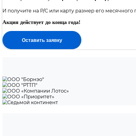
Налоговая декларация 3-НДФЛ
Налоговая декларация 3-НДФЛ для ИП
И получите на Р/С или карту размер его месячного
Налоговая декларация 3-НДФЛ для иностранцев
Налоговая декларация 3-НДФЛ по ценным бумагам
Акция действует до конца года!
Оставить заявку