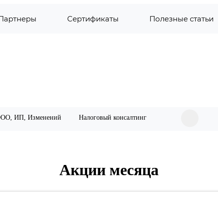
Партнеры
Сертификаты
Полезные статьи
ООО, ИП, Изменений
Налоговый консалтинг
Акции месяца
обиля
логов и страховых взносов
спекцию и ФСС
пекцию (НДС, Налог на прибыль, Бухотчетность) и Ф