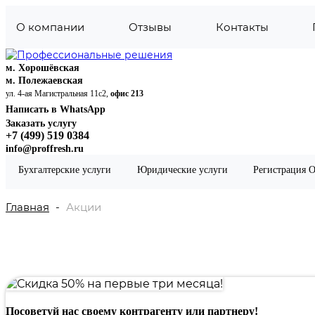
О компании
Отзывы
Контакты
м. Хорошёвская
м. Полежаевская
ул. 4-ая Магистральная 11с2,
офис 213
Написать в WhatsApp
Заказать услугу
+7 (499) 519 0384
info@proffresh.ru
Налоги
Бухгалтерские услуги
Юридические услуги
Регистрация 
Налоговый вычет по процентам
Налоговый вычет при покупке участка
Налоговый вычет за лечение
Главная
Акции
Налоговый вычет за обучение
Возврат подоходного налога при покупке квартиры
Налоговый вычет за ипотеку
Налоговая декларация 3-НДФЛ при продаже автом
Налоговая оптимизация
Начисление и контроль своевременности уплаты на
Формирование и сдача отчетности в налоговую ин
Формирование и сдача отчетности в налоговую инс
Посоветуй нас своему контрагенту или партнеру!