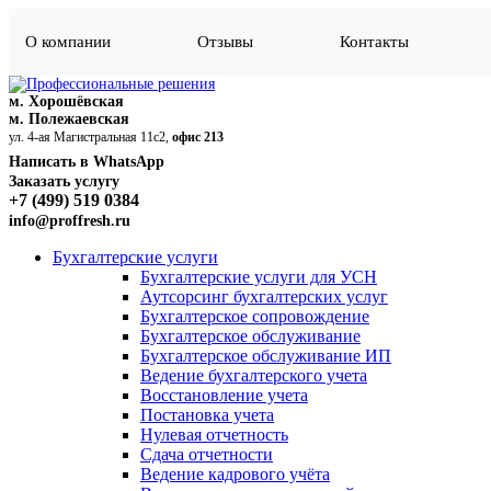
О компании
Отзывы
Контакты
м. Хорошёвская
м. Полежаевская
ул. 4-ая Магистральная 11с2,
офис 213
Написать в WhatsApp
Заказать услугу
+7 (499) 519 0384
info@proffresh.ru
Бухгалтерские услуги
Бухгалтерские услуги для УСН
Аутсорсинг бухгалтерских услуг
Бухгалтерское сопровождение
Бухгалтерское обслуживание
Бухгалтерское обслуживание ИП
Ведение бухгалтерского учета
Восстановление учета
Постановка учета
Нулевая отчетность
Сдача отчетности
Ведение кадрового учёта