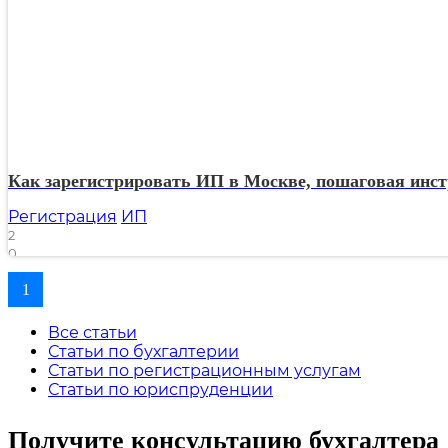
Налоговая декларация 3-НДФЛ
Налоговая декларация 3-НДФЛ для ИП
Налоговая декларация 3-НДФЛ для иностранцев
Налоговая декларация 3-НДФЛ по ценным бумагам
Как зарегистрировать ИП в Москве, пошаговая инст
Регистрация
ИП
2
0
1928
1
Все статьи
Статьи по бухгалтерии
Статьи по регистрационным услугам
Статьи по юриспруденции
Получите консультацию бухгалтера