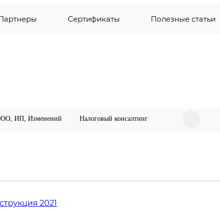
Партнеры
Сертификаты
Полезные статьи
ООО, ИП, Изменений
Налоговый консалтинг
обиля
логов и страховых взносов
спекцию и ФСС
пекцию (НДС, Налог на прибыль, Бухотчетность) и Ф