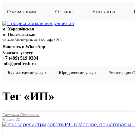
О компании
Отзывы
Контакты
м. Хорошёвская
м. Полежаевская
ул. 4-ая Магистральная 11с2,
офис 213
Написать в WhatsApp
Заказать услугу
+7 (499) 519 0384
info@proffresh.ru
Налоги
Бухгалтерские услуги
Юридические услуги
Регистрация 
Налоговый вычет по процентам
Налоговый вычет при покупке участка
Налоговый вычет за лечение
Налоговый вычет за обучение
Тег «ИП»
Возврат подоходного налога при покупке квартиры
Налоговый вычет за ипотеку
Налоговая декларация 3-НДФЛ при продаже автом
Налоговая оптимизация
Светлана Столярова
8, сен, 20
Начисление и контроль своевременности уплаты на
Формирование и сдача отчетности в налоговую ин
Формирование и сдача отчетности в налоговую инс