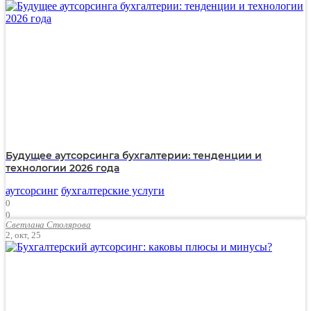
Будущее аутсорсинга бухгалтерии: тенденции и
технологии 2026 года
аутсорсинг
бухгалтерские услуги
0
0
Светлана Столярова
5260
2, окт, 25