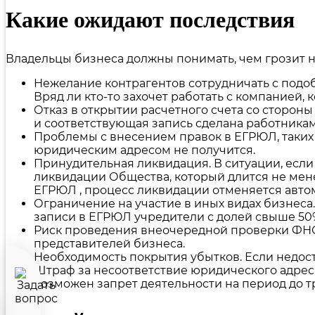
Какие ожидают последствия
Владельцы бизнеса должны понимать, чем грозит н
Нежелание контрагентов сотрудничать с подоб
Вряд ли кто-то захочет работать с компанией, 
Отказ в открытии расчетного счета со сторон
и соответствующая запись сделана работникам
Проблемы с внесением правок в ЕГРЮЛ, таких
юридическим адресом не получится.
Принудительная ликвидация. В ситуации, если
ликвидации Общества, который длится не мен
ЕГРЮЛ , процесс ликвидации отменяется авто
Ограничение на участие в иных видах бизнеса
записи в ЕГРЮЛ учредители с долей свыше 50
Риск проведения внеочередной проверки ФНС 
представителей бизнеса.
Необходимость покрытия убытков. Если недос
Штраф за несоответствие юридического адрес
возможен запрет деятельности на период до тр