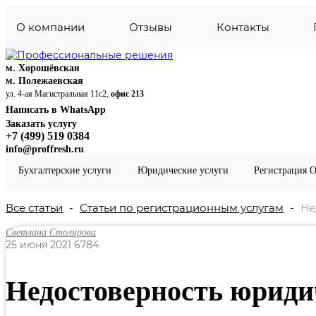
О компании
Отзывы
Контакты
м. Хорошёвская
м. Полежаевская
ул. 4-ая Магистральная 11с2,
офис 213
Написать в WhatsApp
Заказать услугу
+7 (499) 519 0384
info@proffresh.ru
Налоги
Бухгалтерские услуги
Юридические услуги
Регистрация 
Налоговый вычет по процентам
Налоговый вычет при покупке участка
Налоговый вычет за лечение
Все статьи
Статьи по регистрационным услугам
Не
Налоговый вычет за обучение
Возврат подоходного налога при покупке квартиры
Светлана Столярова
Налоговый вычет за ипотеку
25 июня 2021
6784
Налоговая декларация 3-НДФЛ при продаже автом
Налоговая оптимизация
Начисление и контроль своевременности уплаты на
Недостоверность юриди
Формирование и сдача отчетности в налоговую ин
Формирование и сдача отчетности в налоговую инс