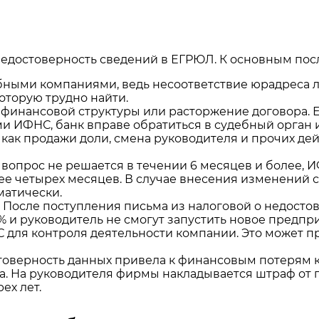
едостоверность сведений в ЕГРЮЛ. К основным посл
ными компаниями, ведь несоответствие юрадреса лег
которую трудно найти.
ы финансовой структуры или расторжение договора. 
и ИФНС, банк вправе обратиться в судебный орган и
 как продажи доли, смена руководителя и прочих д
 вопрос не решается в течении 6 месяцев и более,
ее четырех месяцев. В случае внесения изменений
матически.
. После поступления письма из налоговой о недост
% и руководитель не смогут запустить новое предпр
для контроля деятельности компании. Это может п
товерность данных привела к финансовым потерям ко
а. На руководителя фирмы накладывается штраф от 
ех лет.