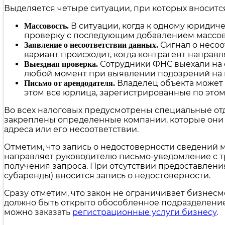
Выделяется четыре ситуации, при которых вносится
В ситуации, когда к одному юридич
Массовость.
проверку с последующим добавлением массов
Сигнал о несоо
Заявление о несоответствии данных.
вариант происходит, когда контрагент направл
Сотрудники ФНС выехали на о
Выездная проверка.
любой момент при выявлении подозрений на 
Владелец объекта может 
Письмо от арендодателя.
этом все юрлица, зарегистрированные по этому
Во всех налоговых предусмотрены специальные от
закреплены определенные компании, которые они
адреса или его несоответствии.
Отметим, что запись о недостоверности сведений
направляет руководителю письмо-уведомление с тр
получения запроса. При отсутствии предоставлени
субаренды) вносится запись о недостоверности.
Сразу отметим, что закон не ограничивает бизнесмен
должно быть открыто обособленное подразделение.
можно заказать
регистрационные услуги бизнесу
.