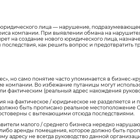
юридического лица — нарушение, подразумевающее
иса компании. При выявлении обмана на нарушител
прет на создание нового юридического лица, назначе
 последствия, как решить вопрос и предотвратить т
», но само понятие часто упоминается в бизнес-кр
 компании. Во избежание путаницы могут использов
или фактическим (реальный адрес нахождения руково
я на фактическое / юридическое не разделяется и п
должно быть прописано реальное местоположение О
едостоверны с вытекающими отсюда последствиями.
авители малого / среднего бизнеса нередко наруша
 либо аренды помещения, которое должно быть про
вому адресу не всегда руководство данной организ