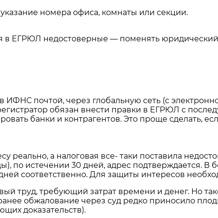
указание номера офиса, комнаты или секции.
ия в ЕГРЮЛ недостоверные — поменять юридический
в ИФНС почтой, через глобальную сеть (с электрон
регистратор обязан внести правки в ЕГРЮЛ с посл
вать банки и контрагентов. Это проще сделать, есл
су реально, а налоговая все- таки поставила недост
), по истечении 30 дней, адрес подтверждается. В 
0 дней соответственно. Для защиты интересов необх
ивый труд, требующий затрат времени и денег. Но та
 ранее обжалование через суд редко приносило плод
ющих доказательств).