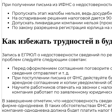
При получении письма из ИФНС о недостоверности
Пропускать этап жалобы нельзя, ведь досудеб
На оспаривание решения налоговой дается 90-
Допускать ликвидации компании нельзя (проход
По закону разрешена регистрация юрлица на ж
Как избежать трудностей в б
Запись в ЕГРЮЛ о недостоверности сведений по ре
проблем следуйте следующим советам:
Перед оформлением соглашения поговорите с в
сведения отправляет и т. д.
При поступлении письма от ФНС действуйте быс
арендное соглашение и копии уведомлений об
Научите работников отвечать на звонки с нал
компания работает по заявленному юридическ
В завершение отметим, что недостоверность сведен
фирме-однодневке. В таких обстоятельствах ФНС в
компания-однодневка должна будет платить налог 