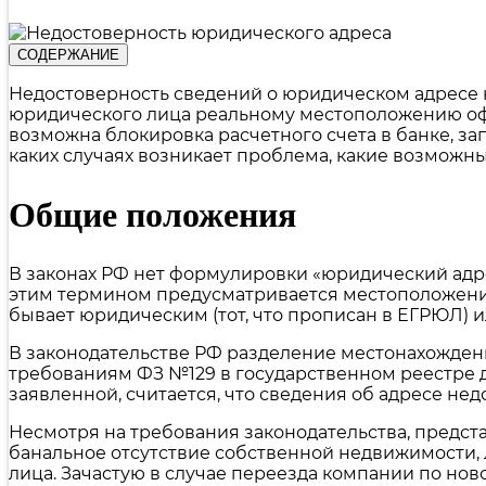
Налоговая декларация 3-НДФЛ
Налоговая декларация 3-НДФЛ для ИП
Налоговая декларация 3-НДФЛ для иностранцев
СОДЕРЖАНИЕ
Налоговая декларация 3-НДФЛ по ценным бумагам
Недостоверность сведений о юридическом адресе 
юридического лица реальному местоположению оф
возможна блокировка расчетного счета в банке, за
каких случаях возникает проблема, какие возможны
Общие положения
В законах РФ нет формулировки «юридический адрес
этим термином предусматривается местоположение
бывает юридическим (тот, что прописан в ЕГРЮЛ) 
В законодательстве РФ разделение местонахождени
требованиям ФЗ №129 в государственном реестре 
заявленной, считается, что сведения об адресе н
Несмотря на требования законодательства, предст
банальное отсутствие собственной недвижимости,
лица. Зачастую в случае переезда компании по но