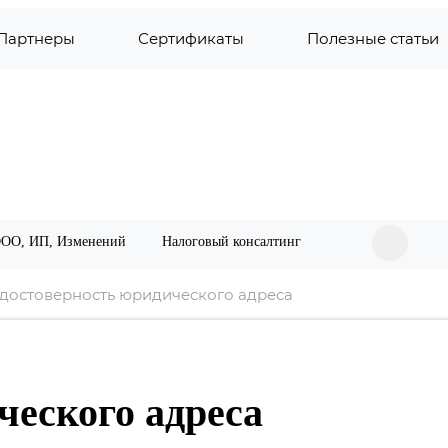
Партнеры
Сертификаты
Полезные статьи
ООО, ИП, Изменений
Налоговый консалтинг
достоверность юридического адреса
обиля
логов и страховых взносов
ческого адреса
спекцию и ФСС
пекцию (НДС, Налог на прибыль, Бухотчетность) и Ф