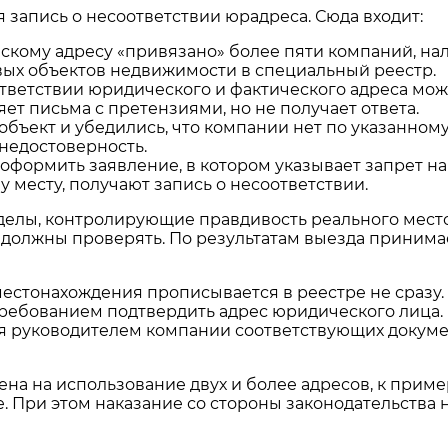
 запись о несоответствии юрадреса. Сюда входит:
ескому адресу «привязано» более пяти компаний, н
ых объектов недвижимости в специальный реестр.
тветствии юридического и фактического адреса може
яет письма с претензиями, но не получает ответа.
бъект и убедились, что компании нет по указанному
недостоверность.
оформить заявление, в котором указывает запрет н
 месту, получают запись о несоответствии.
делы, контролирующие правдивость реального мест
 должны проверять. По результатам выезда приним
 местонахождения прописывается в реестре не сраз
ебованием подтвердить адрес юридического лица. Н
я руководителем компании соответствующих докумен
а на использование двух и более адресов, к примеру, 
 При этом наказание со стороны законодательства 