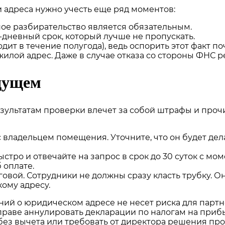
 адреса нужно учесть еще ряд моментов:
ное разбирательство является обязательным.
дневный срок, который лучше не пропускать.
ит в течение полугода), ведь оспорить этот факт п
илой адрес. Даже в случае отказа со стороны ФНС 
удущем
зультатам проверки влечет за собой штрафы и проч
ладельцем помещения. Уточните, что он будет дела
тро и отвечайте на запрос в срок до 30 суток с мо
 оплате.
оговой. Сотрудники не должны сразу класть трубку. 
ому адресу.
ий о юридическом адресе не несет риска для партне
праве аннулировать декларации по налогам на приб
без вычета или требовать от директора решения пр