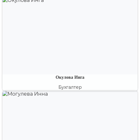
Специалист по международным стандартам
бухгалтерского учета и финансовой отчетности.
Окулова Инга
Бухгалтер
Эксперт по проблемным вопросам бухгалтерского и
налогового учета.