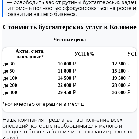
— освободить вас от рутины бухгалтерских задач
и помочь полностью сфокусироваться на росте и
развитии вашего бизнеса.
Стоимость бухгалтерских услуг в Коломне
Честные цены
Акты, счета,
УСН 6%
УСН
накладные*
₽
₽
до 30
10 000
12 500
₽
₽
до 50
11 800
15 200
₽
₽
до 100
14 500
19 500
₽
₽
до 200
22 000
28 000
₽
₽
до 300
29 450
36 000
*количество операций в месяц
Наша компания предлагает выполнение всех
операций, которые необходимы для малого и
среднего бизнеса (в том числе оказание разовых
услуг):