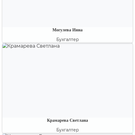
Могулева Инна
Бухгалтер
Ведущий бухгалтер-эксперт, член института
профессиональных бухгалтеров России. Эксперт по
проблемным вопросам бухгалтерского и налогового
учета.
Крамарева Светлана
Бухгалтер